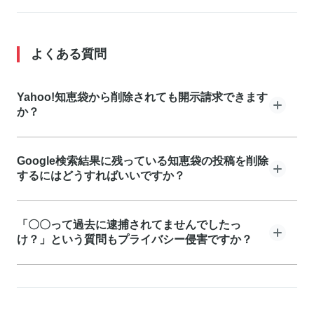
よくある質問
Yahoo!知恵袋から削除されても開示請求できます
か？
LINEヤフー社がログを保持している180日以内であれ
Google検索結果に残っている知恵袋の投稿を削除
ば、投稿が削除されていても開示請求可能です。ただ
するにはどうすればいいですか？
し、削除前に投稿内容を証拠保全（スクリーンショッ
ト、魚拓）しておく必要があります。
LINEヤフー社で投稿が削除されても、Googleの検索結
「〇〇って過去に逮捕されてませんでしたっ
果には残ります。Googleの「古いコンテンツの削除」
け？」という質問もプライバシー侵害ですか？
ツールで申請するか、弁護士を通じて「検索結果の削除
仮処分」を申し立てる必要があります。
犯罪歴や逮捕歴は「前科照会事件」判例で保護されるプ
ライバシー情報です。質問形式であっても、一般に知ら
れていない情報を暴露する行為はプライバシー侵害に該