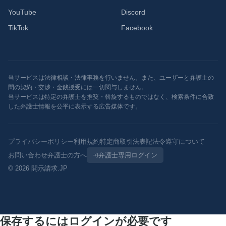
YouTube
Discord
TikTok
Facebook
当サービスは法律相談・法律事務を行いません。また、ユーザーと弁護士の
間の契約・交渉・金銭授受には一切関与しません。
当サービスは特定の弁護士を推奨・斡旋するものではなく、検索条件に合致
した弁護士情報を公平に表示する広告媒体です。
プライバシーポリシー
利用規約
特定商取引法表記
法令遵守について
お問い合わせ
弁護士の方へ
弁護士専用ログイン
© 2026 開示請求.JP
保存するにはログインが必要です