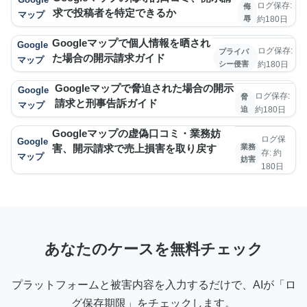
ログ保存:
侮
求で投稿者を特定できるか
マップ
辱
約180日
Googleマップで個人情報を晒され
Google
ログ保存:
プライバ
た場合の開示請求ガイド
マップ
シー侵害
約180日
Googleマップで脅迫された場合の開示
Google
ログ保存:
脅
請求と刑事告訴ガイド
マップ
迫
約180日
Googleマップの虚偽口コミ・業務妨
ログ保
Google
害、開示請求で売上損害を取り戻す
業務
存: 約
マップ
妨害
180日
あなたのケースを無料チェック
プラットフォームと被害内容を入力するだけで、AIが「ロ
グ保存期限」をチェックします。