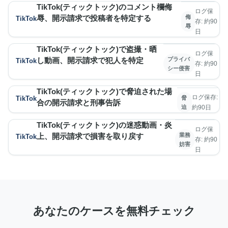
TikTok(ティックトック)のコメント欄侮
ログ保
辱、開示請求で投稿者を特定する
侮
TikTok
存: 約90
辱
日
TikTok(ティックトック)で盗撮・晒
ログ保
し動画、開示請求で犯人を特定
プライバ
TikTok
存: 約90
シー侵害
日
TikTok(ティックトック)で脅迫された場
ログ保存:
TikTok
脅
合の開示請求と刑事告訴
迫
約90日
TikTok(ティックトック)の迷惑動画・炎
ログ保
上、開示請求で損害を取り戻す
業務
TikTok
存: 約90
妨害
日
あなたのケースを無料チェック