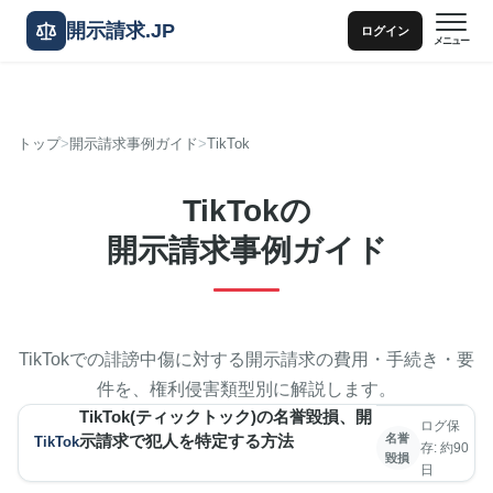
開示請求.JP
ログイン
メニュー
トップ
開示請求事例ガイド
TikTok
TikTokの
開示請求事例ガイド
TikTokでの誹謗中傷に対する開示請求の費用・手続き・要
件を、権利侵害類型別に解説します。
TikTok(ティックトック)の名誉毀損、開
ログ保
示請求で犯人を特定する方法
名誉
TikTok
存: 約90
毀損
日