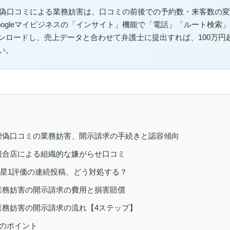
プの虚偽口コミによる業務妨害は、口コミの前後での予約数・来客数の
oogleマイビジネスの「インサイト」機能で「電話」「ルート検索
ンロードし、売上データと合わせて弁護士に提出すれば、100万円
い。
ップ 虚偽口コミの業務妨害、開示請求の手続きと認容傾向
プ 競合店による組織的な嫌がらせ口コミ
プの星1評価の連続投稿、どう対処する？
プ 業務妨害の開示請求の費用と損害賠償
プ 業務妨害の開示請求の流れ【4ステップ】
のポイント