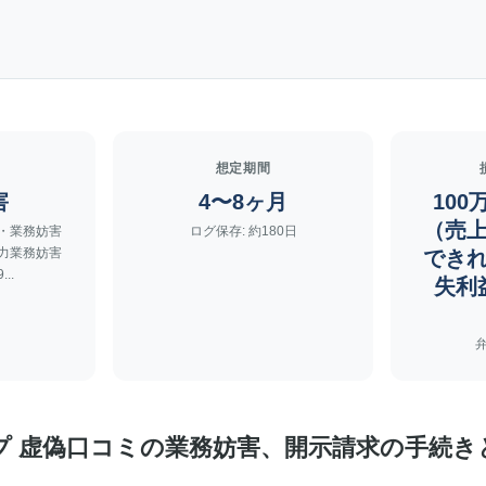
想定期間
害
4〜8ヶ月
100
（売
損・業務妨害
ログ保存: 約180日
威力業務妨害
でき
..
失利
マップ 虚偽口コミの業務妨害、開示請求の手続