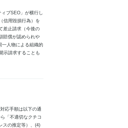
ティブSEO」が横行し
号（信用毀損行為）を
えて差止請求（今後の
高額賠償が認められや
同一人物による組織的
で開示請求することも
。対応手順は以下の通
スから「不適切なクチコ
スの推定等）、(4)