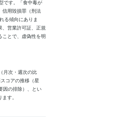
類型です。「食中毒が
、信用毀損罪（刑法
られる傾向にありま
果、営業許可証、正規
ることで、虚偽性を明
（月次・週次の比
評価スコアの推移（星
部要因の排除）、とい
ります。