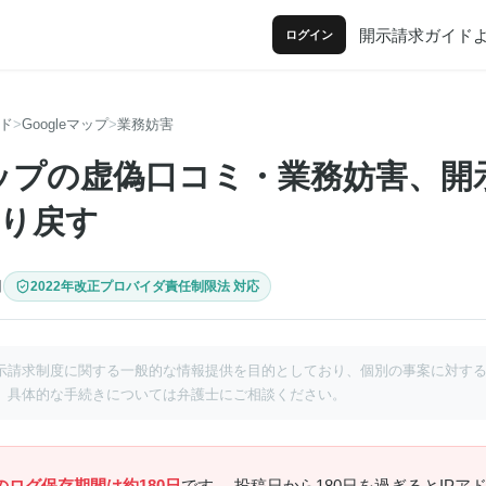
開示請求ガイド
ログイン
ド
Googleマップ
業務妨害
eマップの虚偽口コミ・業務妨害、
り戻す
日
2022年改正プロバイダ責任制限法 対応
示請求制度に関する一般的な情報提供を目的としており、個別の事案に対す
。具体的な手続きについては弁護士にご相談ください。
プのログ保存期間は約180日
です。 投稿日から180日を過ぎるとIP