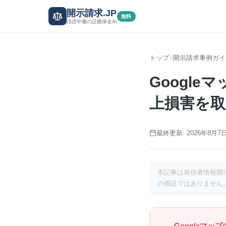
開示請求.JP
無料
誹謗中傷の証拠保全AI
トップ
開示請求事例ガイ
Googl
上損害を取
最終更新: 2026年8月7
本記事は発信者情報開
の保証ではありません
Googleマッ