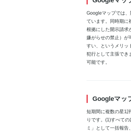
Google
Googleマップで
ています。同時期に
根拠にした開示請求
嫌がらせの禁止）が
すい、というメリッ
犯行として主張できま
可能です。
Google
短期間に複数の星1
りです。(1)すべて
ミ」として一括報告、