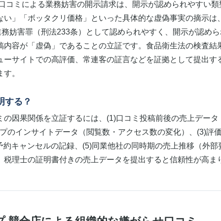
虚偽口コミによる業務妨害の開示請求は、開示が認められやすい
ない」「ボッタクリ価格」といった具体的な虚偽事実の摘示は
業務妨害罪（刑法233条）として認められやすく、開示が認め
稿内容が「虚偽」であることの立証です。食品衛生法の検査結
ューサイトでの高評価、常連客の証言などを証拠として提出す
ます。
明する？
ミの因果関係を立証するには、(1)口コミ投稿前後の売上データ
leマップのインサイトデータ（閲覧数・アクセス数の変化）、(3)
、(4)予約キャンセルの記録、(5)同業他社の同時期の売上推移（外
。税理士の証明書付きの売上データを提出すると信頼性が高ま