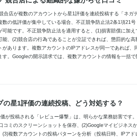
マップ 競合店による組織的な嫌がらせ口コミ
は、競合店が複数のアカウントから星1評価を連続投稿する「ネガ
複数の低評価が集中している場合、不正競争防止法2条1項21
が可能です。不正競争防止法を適用すると、(1)損害賠償に加
可能、(2)競合店の行為であることが立証できれば、懲罰的な
トがあります。複数アカウントのIPアドレスが同一であれば、
す。Googleの開示請求では、複数アカウントの情報を一括
マップの星1評価の連続投稿、どう対処する？
評価が投稿される「レビュー爆撃」は、明らかな業務妨害です
の口コミのスクリーンショットを保存、(2)Googleマイビジネ
(3)複数アカウントの投稿パターンを分析（投稿日時、IPアドレ