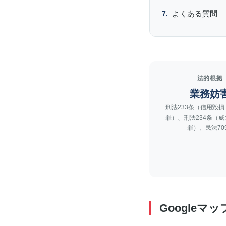
よくある質問
法的根拠
業務妨
刑法233条（信用毀
罪）、刑法234条（
罪）、民法709.
Google