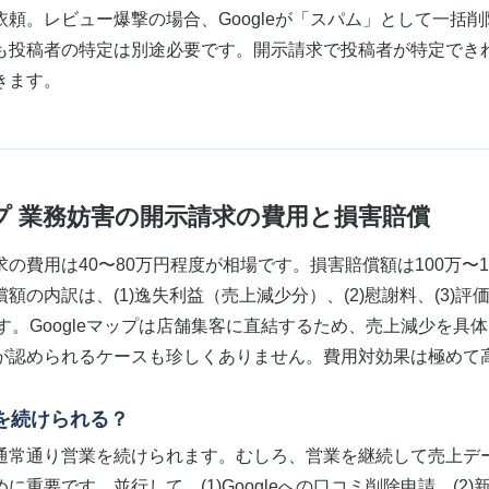
頼。レビュー爆撃の場合、Googleが「スパム」として一括
も投稿者の特定は別途必要です。開示請求で投稿者が特定できれば
きます。
マップ 業務妨害の開示請求の費用と損害賠償
の費用は40〜80万円程度が相場です。損害賠償額は100万〜1
額の内訳は、(1)逸失利益（売上減少分）、(2)慰謝料、(3)
です。Googleマップは店舗集客に直結するため、売上減少を具
が認められるケースも珍しくありません。費用対効果は極めて
を続けられる？
通常通り営業を続けられます。むしろ、営業を継続して売上デ
に重要です。並行して、(1)Googleへの口コミ削除申請、(2