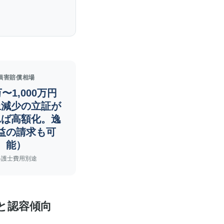
損害賠償相場
万〜1,000万円
上減少の立証が
れば高額化。逸
益の請求も可
能）
弁護士費用別途
きと認容傾向