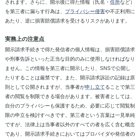
されます。さらに、開示後に得た情報（氏名・
住所
など）
を第三者に漏らす行為は、
プライバシー侵害
や不正利用に
あたり、逆に損害賠償請求を受けるリスクがあります。
実務上の注意点
開示請求手続きで得た発信者の個人情報は、損害賠償請求
や刑事告訴といった正当な目的のみに使用しなければなり
ません。この情報を第三者に開示したり、SNSで公開し
たりすることは厳禁です。また、開示請求訴訟の記録は原
則として公開されますが、当事者が
申し立て
ることで第三
者の閲覧を制限できる場合があります。被害者としては、
自分のプライバシーも保護するため、必要に応じて閲覧制
限の申立を検討すべきです。第三者という言葉は一見単純
ですが、法律上は当事者以外のすべての者を広く含む概念
であり、開示請求手続きにおいてはプロバイダや発信者の