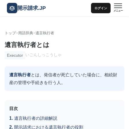
開示請求.JP
ログイン
メニュー
トップ
用語辞典
遺言執行者
遺言執行者とは
いごんしっこうしゃ
Executor
遺言執行者
とは、発信者が死亡していた場合に、相続財
産の管理や手続きを行う人。
目次
遺言執行者の詳細解説
開示請求における遺言執行者の役割