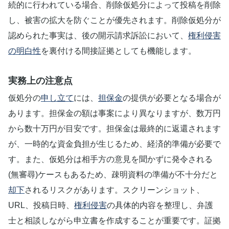
続的に行われている場合、削除仮処分によって投稿を削除
し、被害の拡大を防ぐことが優先されます。削除仮処分が
認められた事実は、後の開示請求訴訟において、
権利侵害
の明白性
を裏付ける間接証拠としても機能します。
実務上の注意点
仮処分の
申し立て
には、
担保金
の提供が必要となる場合が
あります。担保金の額は事案により異なりますが、数万円
から数十万円が目安です。担保金は最終的に返還されます
が、一時的な資金負担が生じるため、経済的準備が必要で
す。また、仮処分は相手方の意見を聞かずに発令される
(無審尋)ケースもあるため、疎明資料の準備が不十分だと
却下
されるリスクがあります。スクリーンショット、
URL、投稿日時、
権利侵害
の具体的内容を整理し、弁護
士と相談しながら申立書を作成することが重要です。証拠