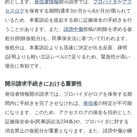
的とします。
発信者情報
開示請求では、
プロバイダ
が
アク
セスログ
を保有する期間(通常3か月から6か月)が限られて
いるため、本案訴訟を提起する前に証拠保全の手続きを行
うことがあります。また、
誹謗中傷
投稿の削除を求める仮
処分(削除仮処分)も、民事保全法に基づいて行われます。
仮処分は、本案訴訟よりも迅速に決定が出る反面、疎明
(証明よりも軽い立証レベル)で足りるため、緊急性が高い
場合に有効です。
開示請求手続きにおける重要性
発信者情報開示請求では、プロバイダがログを保有する期
間内に手続きを完了させなければ、
発信者
の特定が不可能
になります。このため、アクセスログの保全を目的とした
証拠保全命令(民事訴訟法234条)や、プロバイダに対する
消去禁止の仮処分が重要となります。また、誹謗中傷が継