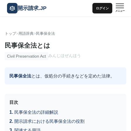
開示請求.JP
ログイン
メニュー
トップ
用語辞典
民事保全法
民事保全法とは
みんじほぜんほう
Civil Preservation Act
民事保全法
とは、仮処分の手続きなどを定めた法律。
目次
民事保全法の詳細解説
開示請求における民事保全法の役割
関連する用語