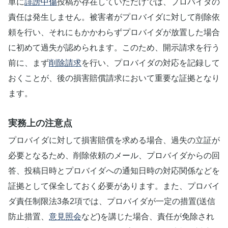
単に
誹謗中傷
投稿が存在していただけでは、プロバイダの
責任は発生しません。被害者がプロバイダに対して削除依
頼を行い、それにもかかわらずプロバイダが放置した場合
に初めて過失が認められます。このため、開示請求を行う
前に、まず
削除請求
を行い、プロバイダの対応を記録して
おくことが、後の損害賠償請求において重要な証拠となり
ます。
実務上の注意点
プロバイダに対して損害賠償を求める場合、過失の立証が
必要となるため、削除依頼のメール、プロバイダからの回
答、投稿日時とプロバイダへの通知日時の対応関係などを
証拠として保全しておく必要があります。また、プロバイ
ダ責任制限法3条2項では、プロバイダが一定の措置(送信
防止措置、
意見照会
など)を講じた場合、責任が免除され