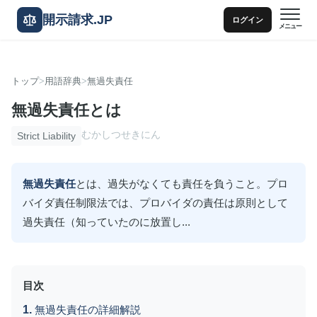
開示請求.JP
ログイン
メニュー
トップ
用語辞典
無過失責任
無過失責任とは
むかしつせきにん
Strict Liability
無過失責任
とは、過失がなくても責任を負うこと。プロ
バイダ責任制限法では、プロバイダの責任は原則として
過失責任（知っていたのに放置し...
目次
無過失責任の詳細解説