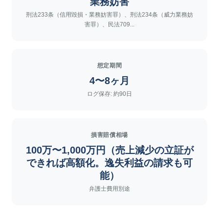
業務妨害
刑法233条（信用毀損・業務妨害罪）、刑法234条（威力業務妨
害罪）、民法709...
想定期間
4〜8ヶ月
ログ保存: 約90日
損害賠償相場
100万〜1,000万円（売上減少の立証が
できれば高額化。逸失利益の請求も可
能）
弁護士費用別途