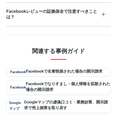
求も認められます。Facebookは実名制のため、レビュ
虚偽の事実（「食中毒が出た」「衛生管理が最悪」「倒
ー投稿者の社会的責任が重く、訴訟リスクを恐れて削除
Facebookレビューの証拠保全で注意すべきこと
産寸前」）を含むレビューは業務妨害罪に該当します。
は？
に応じやすい傾向があります。Meta社への開示請求は
誹謗中傷（「詐欺会社」「ブラック企業」）は名誉毀損
東京地方裁判所を通じて行います。
罪にも該当します。単なる「まずかった」「サービスが
Facebookページのレビュー機能は仕様変更が多いた
悪い」という主観的な感想は違法ではありませんが、事
め、現行の仕様を確認してから証拠保全を行います。レ
実と異なる内容や過度な誹謗中傷は違法と判断される可
ビュー内容、投稿日時、投稿者のアカウント名、プロフ
能性があります。競合他社や元従業員による組織的な悪
関連する事例ガイド
ィール、友達数をスクリーンショットで保存します。レ
質レビューは特に悪質とされます。
ビューのURL、Facebookページ全体、過去のレビュー
履歴も記録します。削除される前に複数回保存し、
Facebookで名誉毀損された場合の開示請求
Facebook
Webアーカイブサービスでも保存しておきます。売上
減少の立証（レビュー投稿前後の売上比較、予約キャン
Facebookでなりすまし・個人情報を拡散された
Facebook
セル数）も準備しておくと有効です。
場合の開示請求
Googleマップの虚偽口コミ・業務妨害、開示請
Google
求で売上損害を取り戻す
マップ