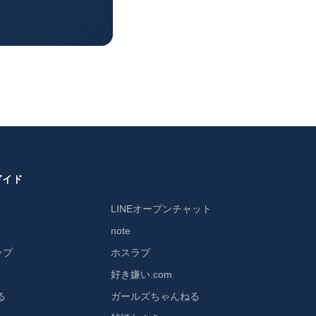
ガイド
LINEオープンチャット
r）
note
ップ
ホスラブ
好き嫌い.com
る
ガールズちゃんねる