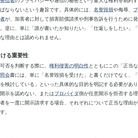
発信者
のプライバシーや通信の秘密という重大な権利を制約す
ばならないという趣旨です。具体的には、
名誉毀損
や侮辱、
プ
者
が、加害者に対して損害賠償請求や刑事告訴を行うために発
。逆に、単に「誰が書いたか知りたい」「仕返しをしたい」「
な理由とは認められません。
おける重要性
可否を判断する際に、
権利侵害の明白性
とともにこの「正当な
照会
書には、単に「名誉毀損を受けた」と書くだけでなく、「
を検討している」といった具体的な目的を明記する必要があり
開示を認めない、または
プロバイダ
側が任意開示を拒否する理
者を一度に開示請求する場合、それぞれについて正当な理由が
す。