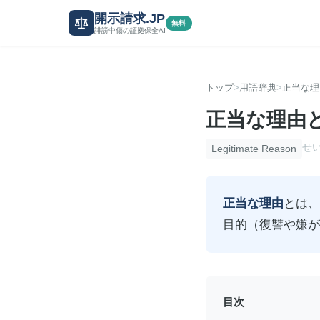
開示請求.JP
無料
誹謗中傷の証拠保全AI
トップ
用語辞典
正当な理
正当な理由
せ
Legitimate Reason
正当な理由
とは、
目的（復讐や嫌が
目次