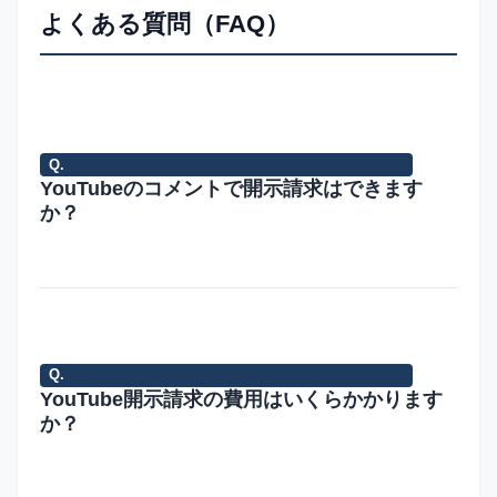
よくある質問（FAQ）
Q.
YouTubeのコメントで開示請求はできます
か？
は
名誉毀
であれば開示請求は可能です。「権利
A.
い、
損やプ
侵害の明白性」を立証する必要があ
ライバ
り、単なる悪口（「バカ」「きもい」
シー侵
等）よりも、具体的な事実を摘示して
Q.
YouTube開示請求の費用はいくらかかります
害に該
社会的評価を低下させるコメント
か？
当する
（「この人は詐欺をしている」等）の
コメン
方が認められやすい傾向にあります。
ト
弁護
総額
が相場です。YouTubeの運営元である
A.