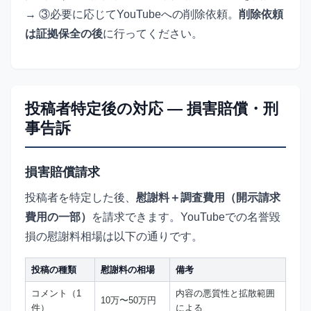
→ ③必要に応じてYouTubeへの削除依頼。
削除依頼
は証拠保全の後
に行ってください。
投稿者特定後の対応 — 損害賠償・刑
事告訴
損害賠償請求
投稿者を特定した後、
慰謝料＋調査費用（開示請求
費用の一部）
を請求できます。YouTubeでの名誉毀
損の慰謝料相場は以下の通りです。
投稿の種類
慰謝料の相場
備考
コメント（1
内容の悪質性と拡散範囲
10万〜50万円
件）
による