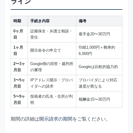
ライン
時期
手続き内容
備考
0ヶ月
証拠保全・弁護士相談・
着手金20〜30万円
目
受任
1ヶ月
印紙1,000円＋郵券約
開示命令の申立て
目
6,000円
2〜3ヶ
Google側の回答・裁判所
Googleは比較的協力的
月目
の審理
3〜5ヶ
IPアドレス開示・プロバ
プロバイダにより対応
月目
イダへの請求
速度が異なる
5〜9ヶ
投稿者の氏名・住所が判
報酬金15〜30万円
月目
明
期間の詳細は
開示請求の期間
をご覧ください。