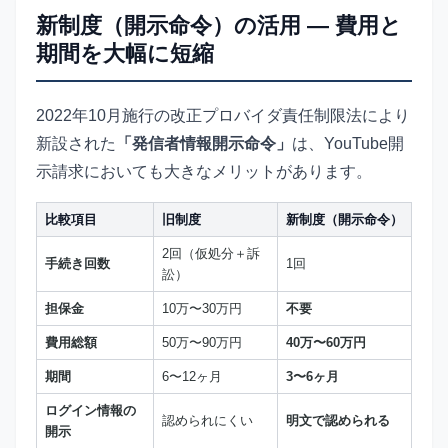
新制度（開示命令）の活用 — 費用と
期間を大幅に短縮
2022年10月施行の改正プロバイダ責任制限法により
新設された
「発信者情報開示命令」
は、YouTube開
示請求においても大きなメリットがあります。
比較項目
旧制度
新制度（開示命令）
2回（仮処分＋訴
手続き回数
1回
訟）
担保金
10万〜30万円
不要
費用総額
50万〜90万円
40万〜60万円
期間
6〜12ヶ月
3〜6ヶ月
ログイン情報の
認められにくい
明文で認められる
開示