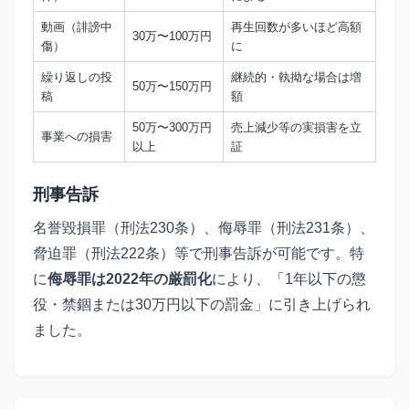
動画（誹謗中
再生回数が多いほど高額
30万〜100万円
傷）
に
繰り返しの投
継続的・執拗な場合は増
50万〜150万円
稿
額
50万〜300万円
売上減少等の実損害を立
事業への損害
以上
証
刑事告訴
名誉毀損罪（刑法230条）、侮辱罪（刑法231条）、
脅迫罪（刑法222条）等で刑事告訴が可能です。特
に
侮辱罪は2022年の厳罰化
により、「1年以下の懲
役・禁錮または30万円以下の罰金」に引き上げられ
ました。