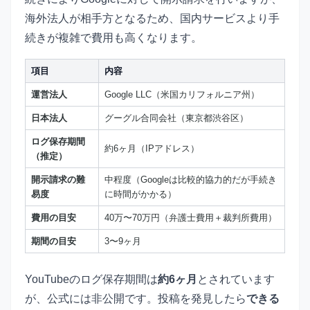
海外法人が相手方となるため、国内サービスより手
続きが複雑で費用も高くなります。
項目
内容
運営法人
Google LLC（米国カリフォルニア州）
日本法人
グーグル合同会社（東京都渋谷区）
ログ保存期間
約6ヶ月（IPアドレス）
（推定）
開示請求の難
中程度（Googleは比較的協力的だが手続き
易度
に時間がかかる）
費用の目安
40万〜70万円（弁護士費用＋裁判所費用）
期間の目安
3〜9ヶ月
YouTubeのログ保存期間は
約6ヶ月
とされています
が、公式には非公開です。投稿を発見したら
できる