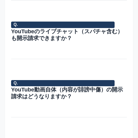
士に
40
Google LLC（米国法人）への手続きが必
依頼
万〜
要なため、国内サービスより10〜20万円ほ
する
70
ど高くなります。内訳は着手金20〜30万
Q.
YouTubeのライブチャット（スパチャ含む）
場
万円
円、報酬金15〜30万円、裁判所費用・実費
も開示請求できますか？
合、
3〜10万円です。2022年法改正の開示命令
を利用すると費用を10〜20万円抑えられる
場合があります。
は
ライ
になります。た
リア
が極めて重要で
A.
い、
ブチ
だし、ライブ配
ルタ
す。スーパーチャ
ャッ
信のチャットは
イム
ット（投げ銭）付
トの
アーカイブが残
での
きのコメントはア
Q.
YouTube動画自体（内容が誹謗中傷）の開示
書き
らない場合や、
画面
カウント情報との
請求はどうなりますか？
込み
配信者がチャッ
録画
紐付けが強いた
も開
トを非公開にす
によ
め、特定に至りや
示請
るケースがある
る証
すい傾向がありま
動画
開
です。動画のURLと
拡
ため、慰謝料が高
A.
求の
ため、
拠保
す。
自体
示
内容の証拠保全（画
散
額になる傾向があ
対象
全
が誹
請
面録画）を行い、動
力
ります。ただし、