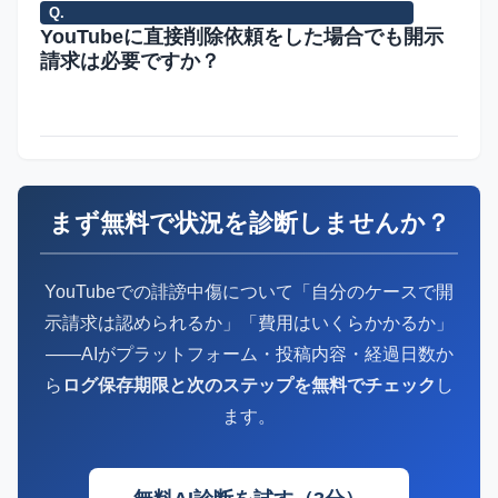
謗中
求
画内のどの発言が権
が
動画内の発言の
Q.
YouTubeに直接削除依頼をした場合でも開示
傷に
は
利侵害に当たるかを
高
「文字起こし」が
請求は必要ですか？
該当
可
特定して申立てま
く
証拠として必要に
する
能
す。動画は文字コメ
被
なることが多いで
場合
ントよりも
害
す。
YouTube（Google）
コメ
です。
注意
可能
削
してく
A.
も
が
に直接報告して
ント
削除は
点と
性が
除
ださ
大
や動
被害の
し
ある
依
い。
き
まず無料で状況を診断しませんか？
画を
拡大を
て、
た
頼
URLバ
い
削除
止める
削除
め、
の
ー入り
して
ための
され
前
のスク
YouTubeでの誹謗中傷について「自分のケースで開
もら
措置で
ると
に
リーン
示請求は認められるか」「費用はいくらかかるか」
うこ
あり、
証拠
必
ショッ
——AIがプラットフォーム・投稿内容・経過日数か
と
投稿者
が消
ず
トと画
ら
ログ保存期限と次のステップを無料でチェック
し
と、
の特定
える
証
面録画
ます。
開示
には開
拠
を保存
請求
示請求
を
しまし
は別
が必要
保
ょう。