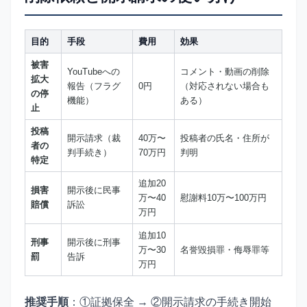
目的
手段
費用
効果
被害
YouTubeへの
コメント・動画の削除
拡大
報告（フラグ
0円
（対応されない場合も
の停
機能）
ある）
止
投稿
開示請求（裁
40万〜
投稿者の氏名・住所が
者の
判手続き）
70万円
判明
特定
追加20
損害
開示後に民事
万〜40
慰謝料10万〜100万円
賠償
訴訟
万円
追加10
刑事
開示後に刑事
万〜30
名誉毀損罪・侮辱罪等
罰
告訴
万円
推奨手順
：①証拠保全 → ②開示請求の手続き開始