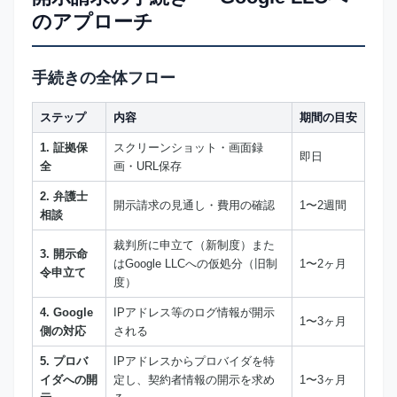
のアプローチ
手続きの全体フロー
ステップ
内容
期間の目安
1. 証拠保
スクリーンショット・画面録
即日
全
画・URL保存
2. 弁護士
開示請求の見通し・費用の確認
1〜2週間
相談
裁判所に申立て（新制度）また
3. 開示命
はGoogle LLCへの仮処分（旧制
1〜2ヶ月
令申立て
度）
4. Google
IPアドレス等のログ情報が開示
1〜3ヶ月
側の対応
される
5. プロバ
IPアドレスからプロバイダを特
イダへの開
定し、契約者情報の開示を求め
1〜3ヶ月