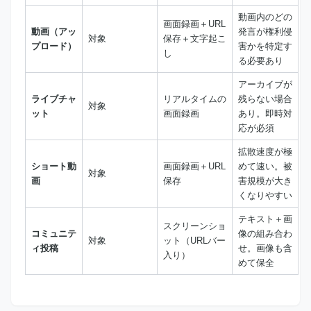
動画内のどの
画面録画＋URL
動画（アッ
発言が権利侵
対象
保存＋文字起こ
プロード）
害かを特定す
し
る必要あり
アーカイブが
ライブチャ
リアルタイムの
残らない場合
対象
ット
画面録画
あり。即時対
応が必須
拡散速度が極
ショート動
画面録画＋URL
めて速い。被
対象
画
保存
害規模が大き
くなりやすい
テキスト＋画
スクリーンショ
コミュニテ
像の組み合わ
対象
ット（URLバー
ィ投稿
せ。画像も含
入り）
めて保全