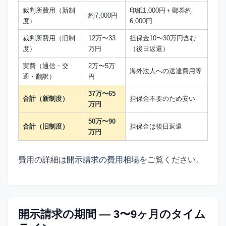
裁判所費用（新制
印紙1,000円＋郵券約
約7,000円
度）
6,000円
裁判所費用（旧制
12万〜33
担保金10〜30万円含む
度）
万円
（後日返還）
実費（通信・交
2万〜5万
海外法人への送達費用等
通・翻訳）
円
37万〜65
合計（新制度）
担保金不要のため安い
万円
50万〜90
合計（旧制度）
担保金は後日返還
万円
費用の詳細は
開示請求の費用相場
をご覧ください。
開示請求の期間 — 3〜9ヶ月のタイム