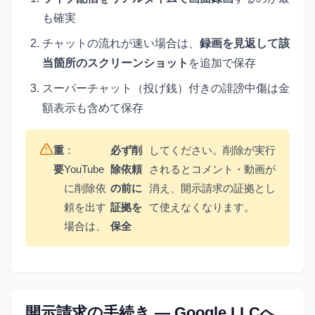
も確実
チャットの流れが速い場合は、
録画を見返して該
当箇所のスクリーンショット
を追加で保存
スーパーチャット（投げ銭）付きの誹謗中傷は金
額表示も含めて保存
重
：
必ず削
してください。削除が実行
要
YouTube
除依頼
されるとコメント・動画が
に削除依
の前に
消え、開示請求の証拠とし
頼を出す
証拠を
て使えなくなります。
場合は、
保全
開示請求の手続き — Google LLCへ